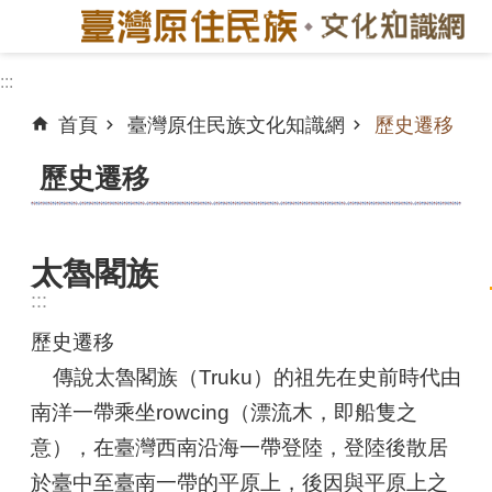
跳到主要內容區塊
:::
進
階
首頁
臺灣原住民族文化知識網
歷史遷移
搜
歷史遷移
尋
臺
北
太魯閣族
市
:::
目
前
歷史遷移
現
傳說太魯閣族（Truku）的祖先在史前時代由
況
南洋一帶乘坐rowcing（漂流木，即船隻之
歷
意），在臺灣西南沿海一帶登陸，登陸後散居
史
於臺中至臺南一帶的平原上，後因與平原上之
遷