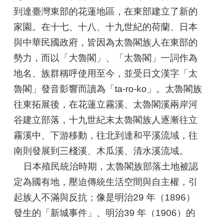
市
到達臺灣東部的花蓮地區，在東部建立了新的
政
家園。在十七、十八、十九世紀的荷蘭、日本
府
與中華民國政府，皆因為太魯閣族人在東部的
原
勢力，而以「大魯閣」、「太魯閣」一詞作為
民
會
地名、族群稱呼使用至今，並受日文漢字「太
魯閣」發音影響而讀為「ta-ro-ko」。太魯閣族
凱
往東拓展後，在花蓮立霧溪、太魯閣溪兩岸河
達
格
谷建立部落，十九世紀末太魯閣族人逐漸往立
蘭
霧溪中、下游移動，往北到達和平溪流域，往
文
化
南則發展到三棧溪、木瓜溪、清水溪流域。
館
日本殖民統治時期，太魯閣族部落土地被認
定為國有地，壓迫傳統生活空間與自主權，引
政
府
起族人不滿與反抗；像是明治29 年（1896）
網
發生的「新城事件」、明治39 年（1906）的
站