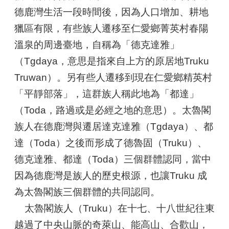
文
德鹿灣生活一段時間後，因為人口增加、耕地
化
獵區有限，有些族人遷移至仁愛鄉菁英村春陽
溫泉的周邊臺地，自稱為「德克達雅」
平
埔
（Tgdaya，意思是指來自上方的原居地Truku
族
Truwan）。另有些人遷移到現在仁愛鄉精英村
群
「平靜部落」，這群族人稱此地為「都達」
網
（Toda，路過或是必經之地的意思）。太魯閣
站
族人在德鹿灣與遷居達克達雅（Tgdaya）、都
導
覽
達（Toda）之後而形成了德魯固（Truku）、
德克達雅、都達（Toda）三個群體認同，當中
回
因為德鹿灣是族人的歷史根源，也讓Truku 成
首
頁
為太魯閣族三個群體的共同認同。
太魯閣族人（Truku）在十七、十八世紀往東
臺
越過了中央山脈的奇萊山、能高山、合歡山，
北