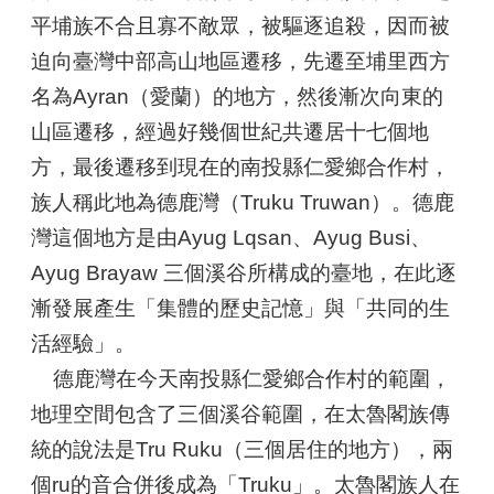
移
平埔族不合且寡不敵眾，被驅逐追殺，因而被
迫向臺灣中部高山地區遷移，先遷至埔里西方
社
名為Ayran（愛蘭）的地方，然後漸次向東的
會
制
山區遷移，經過好幾個世紀共遷居十七個地
度
方，最後遷移到現在的南投縣仁愛鄉合作村，
族人稱此地為德鹿灣（Truku Truwan）。德鹿
祭
儀
灣這個地方是由Ayug Lqsan、Ayug Busi、
信
Ayug Brayaw 三個溪谷所構成的臺地，在此逐
仰
漸發展產生「集體的歷史記憶」與「共同的生
建
活經驗」。
築
德鹿灣在今天南投縣仁愛鄉合作村的範圍，
工
藝
地理空間包含了三個溪谷範圍，在太魯閣族傳
統的說法是Tru Ruku（三個居住的地方），兩
樂
個ru的音合併後成為「Truku」。太魯閣族人在
舞