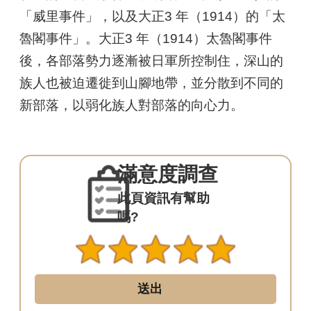
資
「威里事件」，以及大正3 年（1914）的「太
料
魯閣事件」。大正3 年（1914）太魯閣事件
開
放
後，各部落勢力逐漸被日軍所控制住，深山的
宣
族人也被迫遷徙到山腳地帶，並分散到不同的
告
新部落，以弱化族人對部落的向心力。
網
站
安
全
滿意度調查
政
策
此頁資訊有幫助
嗎?
隱
私
權
保
護
政