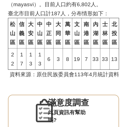
（mayasvi）。目前人口約有6,802人。
移
臺北市目前人口計187人，分布情形如下：
社
松
信
大
中
中
大
萬
文
南
內
士
北
會
制
山
義
安
山
正
同
華
山
港
湖
林
投
度
區
區
區
區
區
區
區
區
區
區
區
區
祭
2
1
1
1
儀
6
3
8
19
7
33
33
13
2
7
3
3
信
仰
資料來源：原住民族委員會113年4月統計資料
建
築
工
滿意度調查
藝
此頁資訊有幫助
樂
嗎?
舞