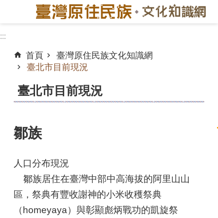
跳到主要內容區塊
:::
進
階
首頁
臺灣原住民族文化知識網
搜
臺北市目前現況
尋
臺北市目前現況
臺
北
市
鄒族
:::
目
前
現
人口分布現況
況
鄒族居住在臺灣中部中高海拔的阿里山山
歷
區，祭典有豐收謝神的小米收穫祭典
史
（homeyaya）與彰顯彪炳戰功的凱旋祭
遷