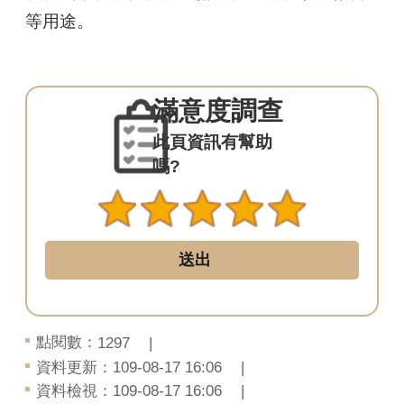
文
等用途。
化
平
埔
滿意度調查
族
群
此頁資訊有幫助
嗎?
網
站
導
覽
回
首
頁
點閱數：
1297
資料更新：109-08-17 16:06
臺
資料檢視：109-08-17 16:06
北