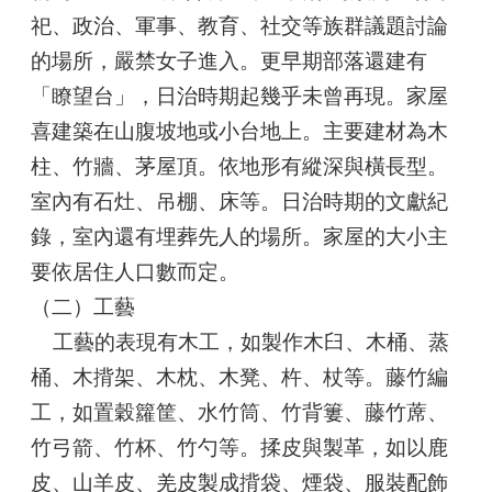
移
祀、政治、軍事、教育、社交等族群議題討論
的場所，嚴禁女子進入。更早期部落還建有
社
「瞭望台」，日治時期起幾乎未曾再現。家屋
會
制
喜建築在山腹坡地或小台地上。主要建材為木
度
柱、竹牆、茅屋頂。依地形有縱深與橫長型。
室內有石灶、吊棚、床等。日治時期的文獻紀
祭
儀
錄，室內還有埋葬先人的場所。家屋的大小主
信
要依居住人口數而定。
仰
（二）工藝
建
工藝的表現有木工，如製作木臼、木桶、蒸
築
桶、木揹架、木枕、木凳、杵、杖等。藤竹編
工
藝
工，如置穀籮筐、水竹筒、竹背簍、藤竹蓆、
竹弓箭、竹杯、竹勺等。揉皮與製革，如以鹿
樂
皮、山羊皮、羌皮製成揹袋、煙袋、服裝配飾
舞