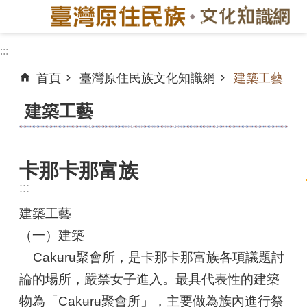
跳到主要內容區塊
:::
進
階
首頁
臺灣原住民族文化知識網
建築工藝
搜
建築工藝
尋
臺
北
卡那卡那富族
市
:::
目
前
建築工藝
現
（一）建築
況
Cakʉrʉ聚會所，是卡那卡那富族各項議題討
歷
論的場所，嚴禁女子進入。最具代表性的建築
史
物為「Cakʉrʉ聚會所」，主要做為族內進行祭
遷