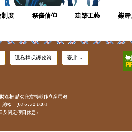
會制度
祭儀信仰
建築工藝
樂舞
隱私權保護政策
臺北卡
慧財產權 請勿任意轉載作商業用途
：(02)2720-6001
假日及國定假日休息）