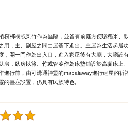
植檳榔樹或刺竹作為區隔，並留有前庭方便曬稻米、穀
之用，主、副屋之間由屋簷下進出。主屋為生活起居
度，開一門作為出入口，進入家屋後有大廳，大廳設
臥房，臥房以籐、竹或管蓁作為床墊鋪設於高腳床上
進行前，由可溝通神靈的mapalaway進行建屋的
靈的臺座設置，仍具有民族特色。