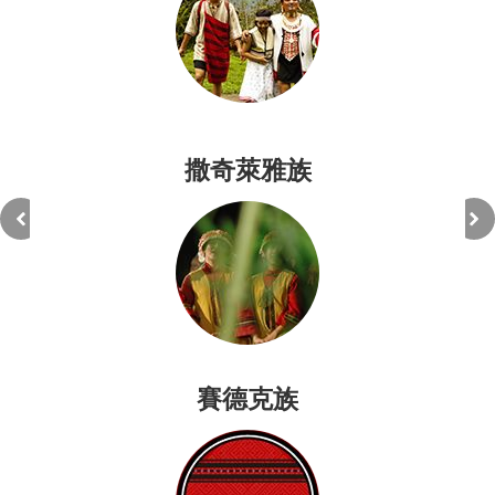
撒奇萊雅族
賽德克族