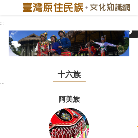
跳到主要內容區塊
:::
進
更多
階
搜
尋
臺
北
十六族
市
:::
目
前
阿美族
現
況
歷
史
遷