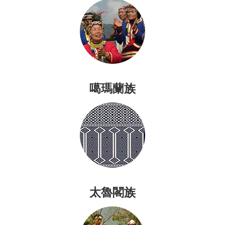
卡
噶瑪蘭族
太魯閣族