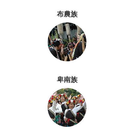
文
化
布農族
平
埔
族
群
網
站
導
卑南族
覽
臺
北
市
政
府