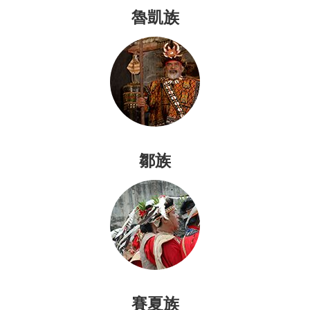
原
魯凱族
民
會
凱
達
格
蘭
文
化
鄒族
館
政
府
網
站
資
料
開
賽夏族
放