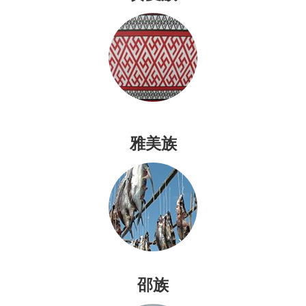
宣
告
網
站
安
全
政
策
雅美族
隱
私
權
保
護
政
策
邵族
臺
北