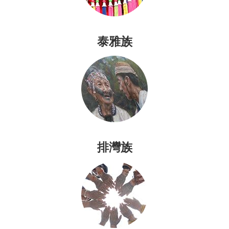
移
社
泰雅族
會
制
度
祭
儀
信
仰
排灣族
建
築
工
藝
樂
舞